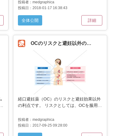
投稿者：medgraphica
投稿日：2018-01-17 16:38:43
全体公開
詳細
OCのリスクと避妊以外の…
ム
経口避妊薬（OC）のリスクと避妊効果以外
…
の利点です。 リスクとしては、OCを服用…
投稿者：medgraphica
投稿日：2017-09-25 09:28:00