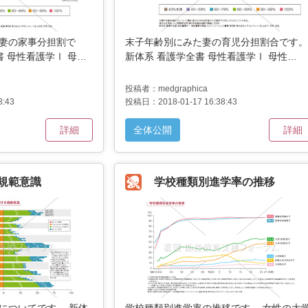
妻の家事分担割で
末子年齢別にみた妻の育児分担割合です
書 母性看護学Ⅰ 母…
新体系 看護学全書 母性看護学Ⅰ 母性…
投稿者：medgraphica
:43
投稿日：2018-01-17 16:38:43
全体公開
詳細
詳細
規範意識
学校種類別進学率の推移