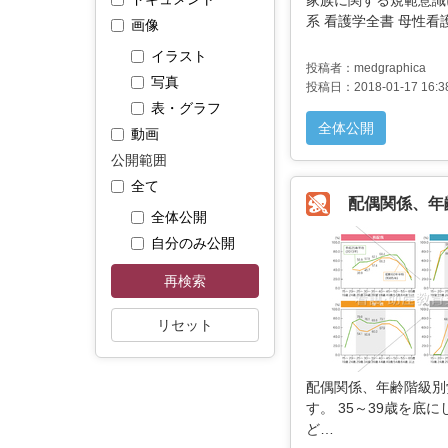
家族に関する規範意識
系 看護学全書 母性看
画像
イラスト
投稿者：medgraphica
写真
投稿日：2018-01-17 16:38
表・グラフ
全体公開
動画
公開範囲
全て
配偶関係、年
全体公開
自分のみ公開
再検索
リセット
配偶関係、年齢階級別
す。 35～39歳を底
ど…