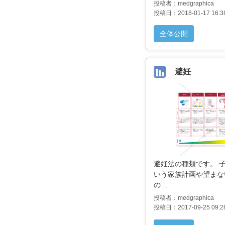
投稿者：medgraphica
投稿日：2018-01-17 16:38
全体公開
避妊
避妊法の種類です。 
いう家族計画や望まな
の…
投稿者：medgraphica
投稿日：2017-09-25 09:28