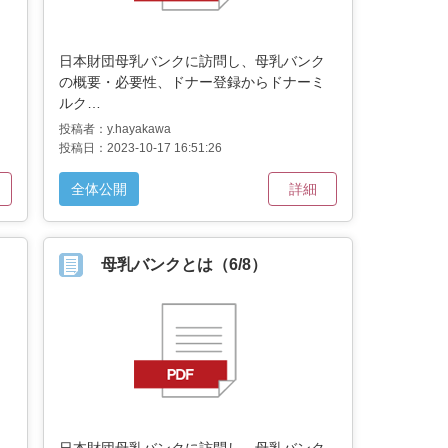
ク
日本財団母乳バンクに訪問し、母乳バンク
ミ
の概要・必要性、ドナー登録からドナーミ
ルク…
投稿者：y.hayakawa
投稿日：2023-10-17 16:51:26
全体公開
詳細
母乳バンクとは（6/8）