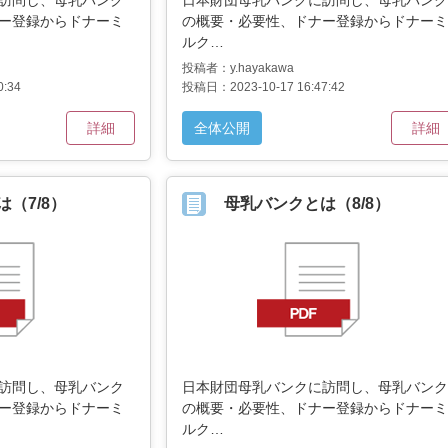
訪問し、母乳バンク
日本財団母乳バンクに訪問し、母乳バン
ー登録からドナーミ
の概要・必要性、ドナー登録からドナー
ルク…
投稿者：y.hayakawa
:34
投稿日：2023-10-17 16:47:42
全体公開
詳細
詳細
（7/8）
母乳バンクとは（8/8）
訪問し、母乳バンク
日本財団母乳バンクに訪問し、母乳バン
ー登録からドナーミ
の概要・必要性、ドナー登録からドナー
ルク…