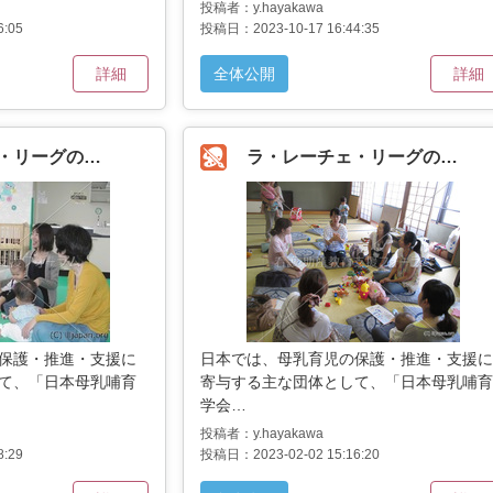
投稿者：y.hayakawa
:05
投稿日：2023-10-17 16:44:35
全体公開
詳細
詳細
・リーグの…
ラ・レーチェ・リーグの…
保護・推進・支援に
日本では、母乳育児の保護・推進・支援
て、「日本母乳哺育
寄与する主な団体として、「日本母乳哺
学会…
投稿者：y.hayakawa
:29
投稿日：2023-02-02 15:16:20