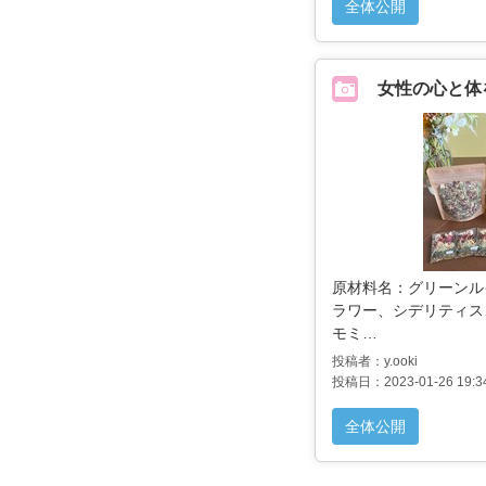
全体公開
女性の心と体
原材料名：グリーンル
ラワー、シデリティス
モミ…
投稿者：y.ooki
投稿日：2023-01-26 19:34
全体公開