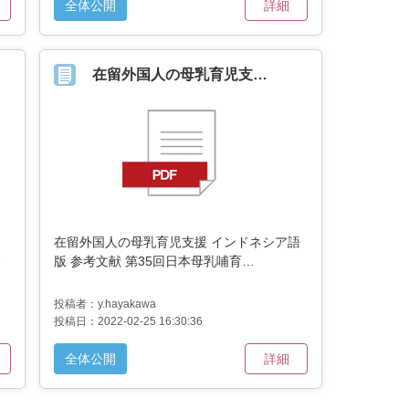
全体公開
詳細
在留外国人の母乳育児支…
ロ
在留外国人の母乳育児支援 インドネシア語
で
版 参考文献 第35回日本母乳哺育…
投稿者：y.hayakawa
投稿日：2022-02-25 16:30:36
全体公開
詳細