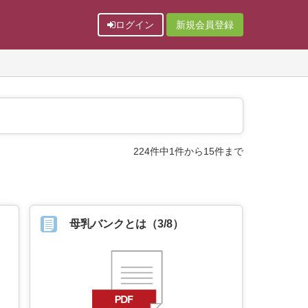
ログイン
新規会員登録
224件中1件から15件まで
母乳バンクとは（3/8）