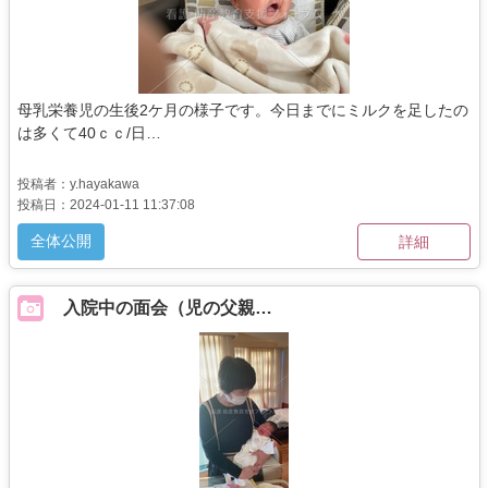
母乳栄養児の生後2ケ月の様子です。今日までにミルクを足したの
は多くて40ｃｃ/日…
投稿者：y.hayakawa
投稿日：2024-01-11 11:37:08
全体公開
詳細
入院中の面会（児の父親…