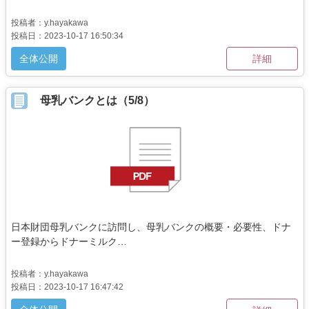
投稿者：y.hayakawa
投稿日：2023-10-17 16:50:34
全体公開
詳細
母乳バンクとは（5/8）
日本財団母乳バンクに訪問し、母乳バンクの概要・必要性、ドナ
ー登録からドナーミルク…
投稿者：y.hayakawa
投稿日：2023-10-17 16:47:42