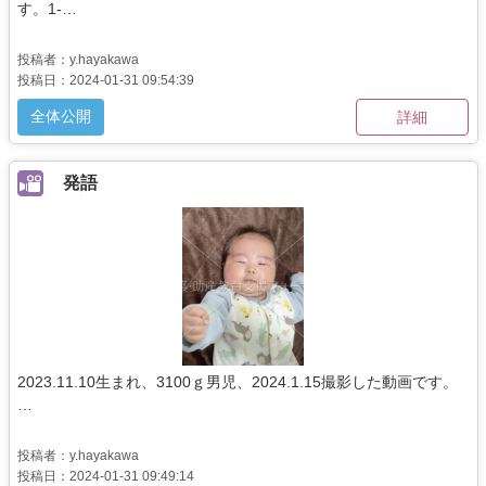
す。1-…
投稿者：y.hayakawa
投稿日：2024-01-31 09:54:39
全体公開
詳細
発語
2023.11.10生まれ、3100ｇ男児、2024.1.15撮影した動画です。
…
投稿者：y.hayakawa
投稿日：2024-01-31 09:49:14