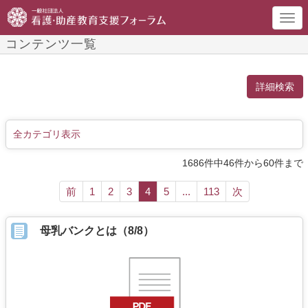
Togg
navi
コンテンツ一覧
詳細検索
全カテゴリ表示
1686件中46件から60件まで
前
1
2
3
4
5
...
113
次
母乳バンクとは（8/8）