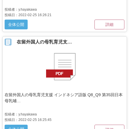
投稿者：y.hayakawa
投稿日：2022-02-25 16:26:21
全体公開
詳細
在留外国人の母乳育児支…
在留外国人の母乳育児支援 インドネシア語版 Q8_Q9 第35回日本
母乳哺…
投稿者：y.hayakawa
投稿日：2022-02-25 16:25:45