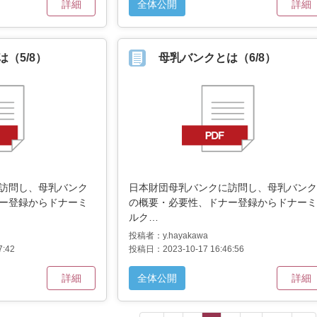
全体公開
詳細
詳細
（5/8）
母乳バンクとは（6/8）
訪問し、母乳バンク
日本財団母乳バンクに訪問し、母乳バン
ー登録からドナーミ
の概要・必要性、ドナー登録からドナー
ルク…
投稿者：y.hayakawa
:42
投稿日：2023-10-17 16:46:56
全体公開
詳細
詳細