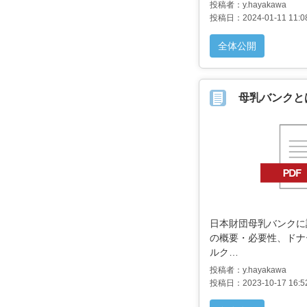
投稿者：y.hayakawa
投稿日：2024-01-11 11:08
全体公開
母乳バンクとは
日本財団母乳バンクに
の概要・必要性、ドナ
ルク…
投稿者：y.hayakawa
投稿日：2023-10-17 16:52