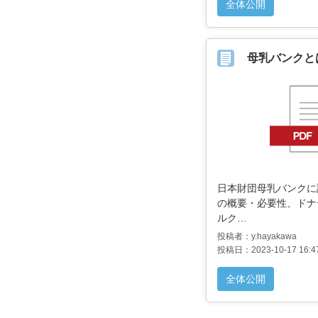
全体公開
母乳バンクとは
日本財団母乳バンクに
の概要・必要性、ドナ
ルク…
投稿者：y.hayakawa
投稿日：2023-10-17 16:47
全体公開