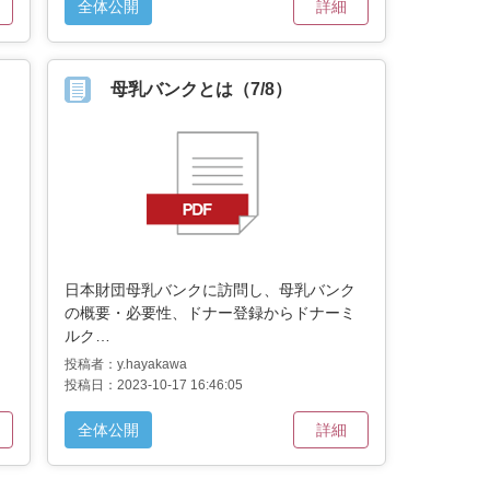
全体公開
詳細
母乳バンクとは（7/8）
ク
日本財団母乳バンクに訪問し、母乳バンク
ミ
の概要・必要性、ドナー登録からドナーミ
ルク…
投稿者：y.hayakawa
投稿日：2023-10-17 16:46:05
全体公開
詳細