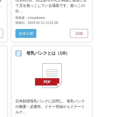
ま
出生4日目、おばあちゃんが病院に面会にき
…
て児を抱っこしている場面です。抱っこの
仕…
投稿者：y.hayakawa
投稿日：2024-01-11 11:21:36
全体公開
詳細
母乳バンクとは（1/8）
日本財団母乳バンクに訪問し、母乳バンク
の概要・必要性、ドナー登録からドナーミ
ルク…