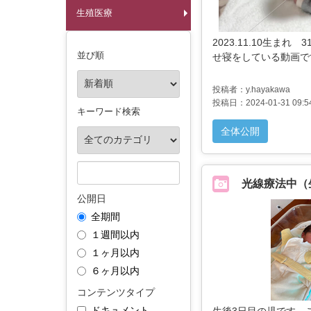
生殖医療
2023.11.10生まれ
並び順
せ寝をしている動画で
投稿者：y.hayakawa
投稿日：2024-01-31 09:54
キーワード検索
全体公開
光線療法中（
公開日
全期間
１週間以内
１ヶ月以内
６ヶ月以内
コンテンツタイプ
ドキュメント