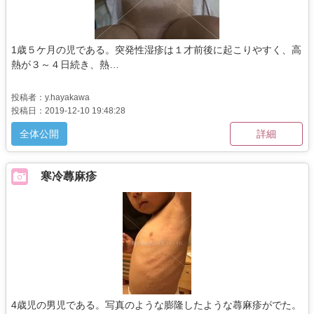
1歳５ケ月の児である。突発性湿疹は１才前後に起こりやすく、高
熱が３～４日続き、熱…
投稿者：y.hayakawa
投稿日：2019-12-10 19:48:28
全体公開
詳細
寒冷蕁麻疹
4歳児の男児である。写真のような膨隆したような蕁麻疹がでた。