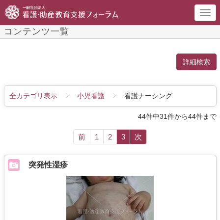
Togg
navi
コンテンツ一覧
詳細検索
全カテゴリ表示
小児看護
看護ナーシング
44件中31件から44件まで
前
1
2
3
次
突発性湿疹