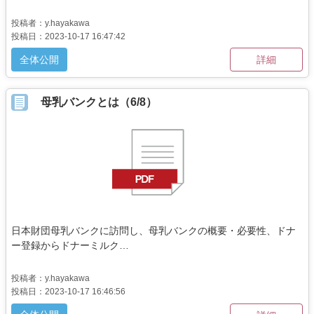
投稿者：y.hayakawa
投稿日：2023-10-17 16:47:42
全体公開
詳細
母乳バンクとは（6/8）
日本財団母乳バンクに訪問し、母乳バンクの概要・必要性、ドナ
ー登録からドナーミルク…
投稿者：y.hayakawa
投稿日：2023-10-17 16:46:56