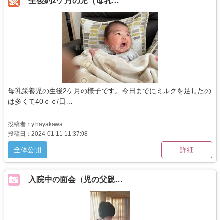
生後約2ケ月の児（母乳…
母乳栄養児の生後2ケ月の様子です。今日までにミルクを足したの
は多くて40ｃｃ/日…
投稿者：y.hayakawa
投稿日：2024-01-11 11:37:08
全体公開
詳細
入院中の面会（児の父親…