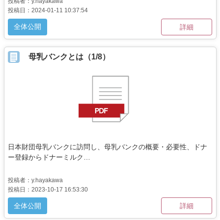
投稿者：y.hayakawa
投稿日：2024-01-11 10:37:54
全体公開
詳細
母乳バンクとは（1/8）
日本財団母乳バンクに訪問し、母乳バンクの概要・必要性、ドナ
ー登録からドナーミルク…
投稿者：y.hayakawa
投稿日：2023-10-17 16:53:30
全体公開
詳細