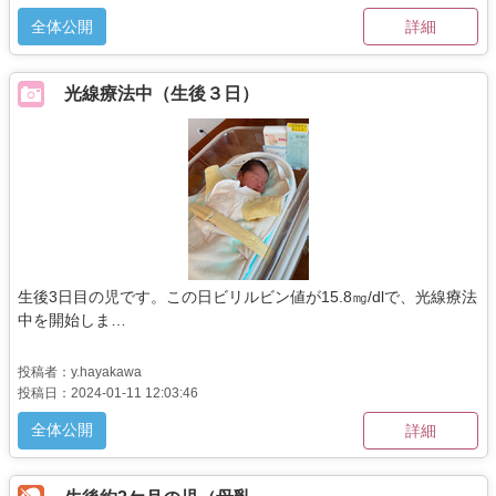
全体公開
詳細
光線療法中（生後３日）
生後3日目の児です。この日ビリルビン値が15.8㎎/dlで、光線療法
中を開始しま…
投稿者：y.hayakawa
投稿日：2024-01-11 12:03:46
全体公開
詳細