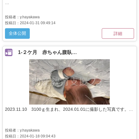
…
投稿者：y.hayakawa
投稿日：2024-01-31 09:49:14
全体公開
詳細
1-２ケ月 赤ちゃん腹臥…
2023.11.10 3100ｇ生まれ、2024.01.01に撮影した写真です。…
投稿者：y.hayakawa
投稿日：2024-01-18 09:04:43