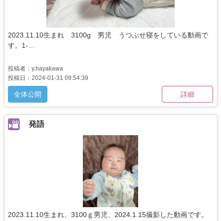
2023.11.10生まれ 3100g 男児 うつぶせ寝をしている動画で
す。1-…
投稿者：y.hayakawa
投稿日：2024-01-31 09:54:39
全体公開
詳細
発語
2023.11.10生まれ、3100ｇ男児、2024.1.15撮影した動画です。