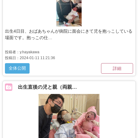
出生4日目、おばあちゃんが病院に面会にきて児を抱っこしている
場面です。抱っこの仕…
投稿者：y.hayakawa
投稿日：2024-01-11 11:21:36
全体公開
詳細
出生直後の児と親（両親…