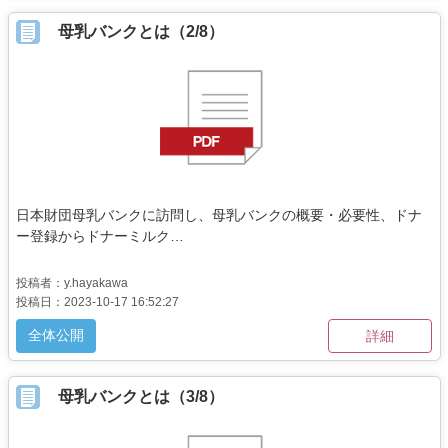
母乳バンクとは（2/8）
日本財団母乳バンクに訪問し、母乳バンクの概要・必要性、ドナ
ー登録からドナーミルク…
投稿者：y.hayakawa
投稿日：2023-10-17 16:52:27
全体公開
詳細
母乳バンクとは（3/8）